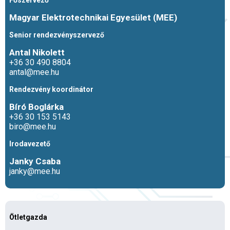
Főszervező
Magyar Elektrotechnikai Egyesület (MEE)
Senior rendezvényszervező
Antal Nikolett
+36 30 490 8804
antal@mee.hu
Rendezvény koordinátor
Bíró Boglárka
+36 30 153 5143
biro@mee.hu
Irodavezető
Janky Csaba
janky@mee.hu
Ötletgazda