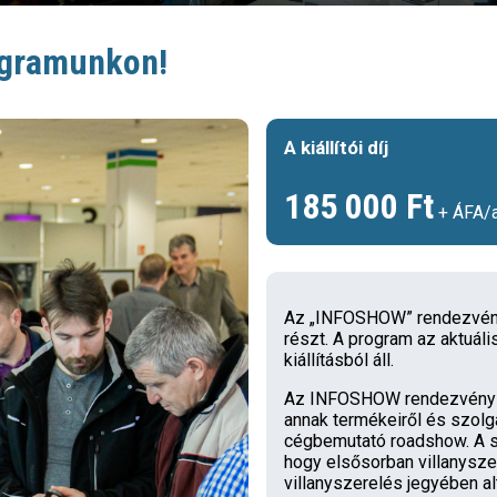
rogramunkon!
A kiállítói díj
185 000 Ft
+ ÁFA/
Az „INFOSHOW” rendezvény
részt. A program az aktuá
kiállításból áll.
Az INFOSHOW rendezvénysor
annak termékeiről és szolg
cégbemutató roadshow. A s
hogy elsősorban villanysze
villanyszerelés jegyében alte