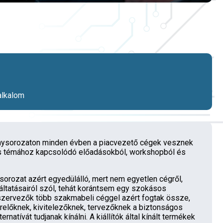
alkalom
sorozaton minden évben a piacvezető cégek vesznek
lis témához kapcsolódó előadásokból, workshopból és
ozat azért egyedülálló, mert nem egyetlen cégről,
áltatásairól szól, tehát korántsem egy szokásos
zervezők több szakmabeli céggel azért fogtak össze,
relőknek, kivitelezőknek, tervezőknek a biztonságos
rnatívát tudjanak kínálni. A kiállítók által kínált termékek