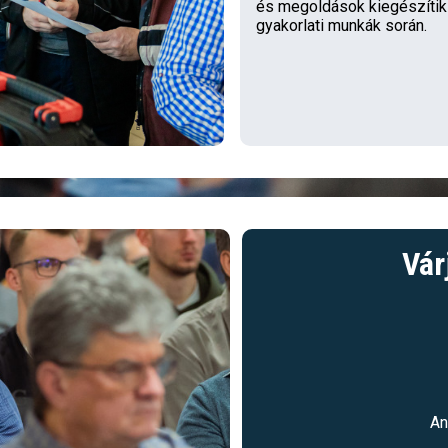
és megoldások kiegészítik
gyakorlati munkák során.
Vár
An