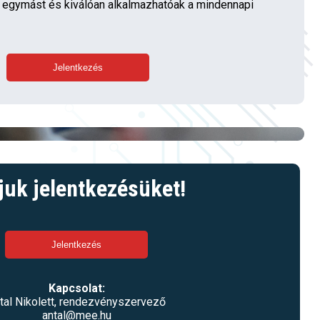
 egymást és kiválóan alkalmazhatóak a mindennapi
juk jelentkezésüket!
Kapcsolat:
tal Nikolett, rendezvényszervező
antal@mee.hu